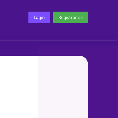
Login
Registrar-se