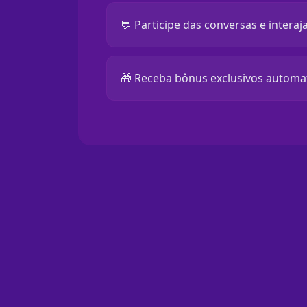
💬 Participe das conversas e interaj
🎁 Receba bônus exclusivos autom