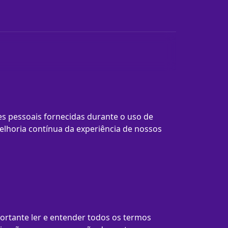
s pessoais fornecidas durante o uso de
elhoria contínua da experiência de nossos
ortante ler e entender todos os termos