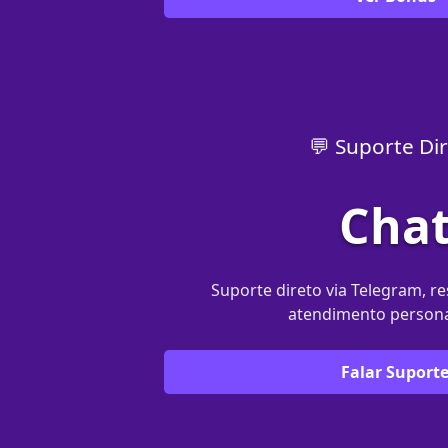
💬 Suporte Di
Cha
Suporte direto via Telegram, r
atendimento persona
Falar Suport