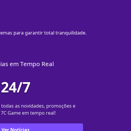
mas para garantir total tranquilidade.
cias em Tempo Real
24/7
e todas as novidades, promoções e
 7C Game em tempo real!
Ver Notícias