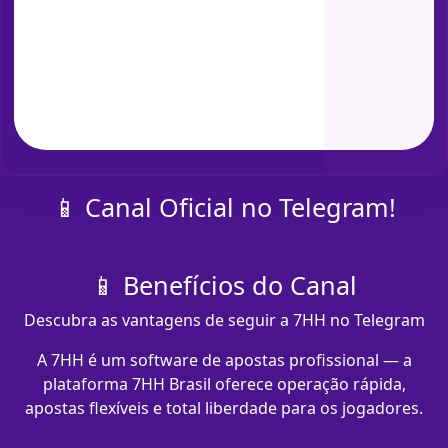
📱 Canal Oficial no Telegram!
📱 Benefícios do Canal
Descubra as vantagens de seguir a 7HH no Telegram
A 7HH é um software de apostas profissional — a
plataforma 7HH Brasil oferece operação rápida,
apostas flexíveis e total liberdade para os jogadores.