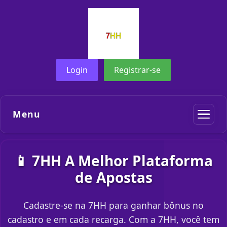
Login
Registrar-se
Menu
📱 7HH A Melhor Plataforma
de Apostas
Cadastre-se na 7HH para ganhar bônus no
cadastro e em cada recarga. Com a 7HH, você tem