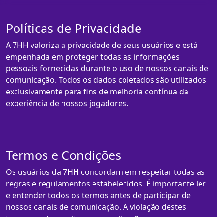
Políticas de Privacidade
A 7HH valoriza a privacidade de seus usuários e está
empenhada em proteger todas as informações
pessoais fornecidas durante o uso de nossos canais de
comunicação. Todos os dados coletados são utilizados
exclusivamente para fins de melhoria contínua da
experiência de nossos jogadores.
Termos e Condições
Os usuários da 7HH concordam em respeitar todas as
regras e regulamentos estabelecidos. É importante ler
e entender todos os termos antes de participar de
nossos canais de comunicação. A violação destes