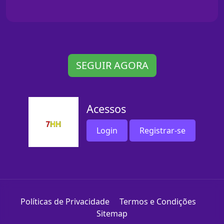
SEGUIR AGORA
Acessos
Login
Registrar-se
Políticas de Privacidade
Termos e Condições
Sitemap