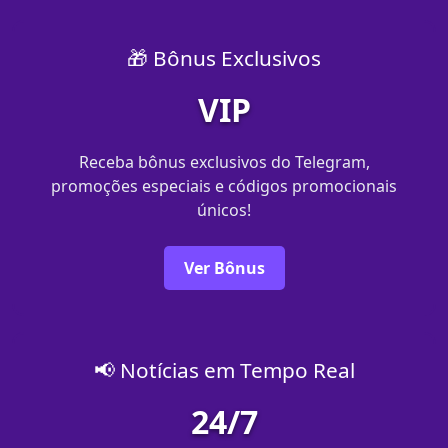
🎁 Bônus Exclusivos
VIP
Receba bônus exclusivos do Telegram,
promoções especiais e códigos promocionais
únicos!
Ver Bônus
📢 Notícias em Tempo Real
24/7