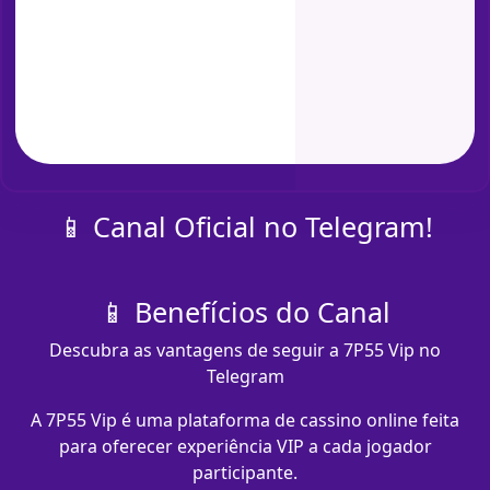
📱 Canal Oficial no Telegram!
📱 Benefícios do Canal
Descubra as vantagens de seguir a 7P55 Vip no
Telegram
A 7P55 Vip é uma plataforma de cassino online feita
para oferecer experiência VIP a cada jogador
participante.