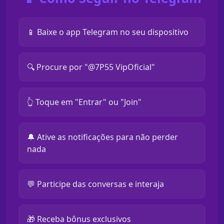
📱 Baixe o app Telegram no seu dispositivo
🔍 Procure por "@7P55 VipOficial"
👆 Toque em "Entrar" ou "Join"
🔔 Ative as notificações para não perder
nada
💬 Participe das conversas e interaja
🎁 Receba bônus exclusivos