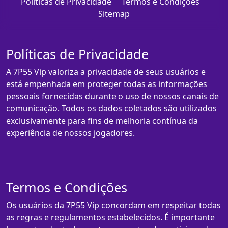
Políticas de Privacidade
Termos e Condições
Sitemap
Políticas de Privacidade
A 7P55 Vip valoriza a privacidade de seus usuários e
está empenhada em proteger todas as informações
pessoais fornecidas durante o uso de nossos canais de
comunicação. Todos os dados coletados são utilizados
exclusivamente para fins de melhoria contínua da
experiência de nossos jogadores.
Termos e Condições
Os usuários da 7P55 Vip concordam em respeitar todas
as regras e regulamentos estabelecidos. É importante