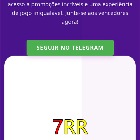
acesso a promoções incríveis e uma experiência
de jogo inigualável. Junte-se aos vencedores
agora!
SEGUIR NO TELEGRAM