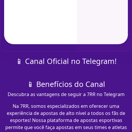
📱 Canal Oficial no Telegram!
📱 Benefícios do Canal
Descubra as vantagens de seguir a 7RR no Telegram
Na 7RR, somos especializados em oferecer uma
experiência de apostas de alto nível a todos os fãs de
esportes! Nossa plataforma de apostas esportivas
permite que você faça apostas em seus times e atletas