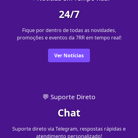
24/7
Fique por dentro de todas as novidades,
promoções e eventos da 7RR em tempo real!
Ver Notícias
💬 Suporte Direto
Chat
Suporte direto via Telegram, respostas rápidas e
atendimento personalizado!