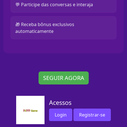
💬 Participe das conversas e interaja
🎁 Receba bônus exclusivos
automaticamente
SEGUIR AGORA
Acessos
Login
Registrar-se