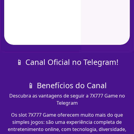
📱 Canal Oficial no Telegram!
📱 Benefícios do Canal
Descubra as vantagens de seguir a 7X777 Game no
Telegram
Os slot 7X777 Game oferecem muito mais do que
simples jogos: são uma experiência completa de
entretenimento online, com tecnologia, diversidade,