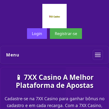
Login
Registrar-se
Menu
📱 7XX Casino A Melhor
Plataforma de Apostas
Cadastre-se na 7XX Casino para ganhar bônus no
cadastro e em cada recarga. Com a 7XX Casino,