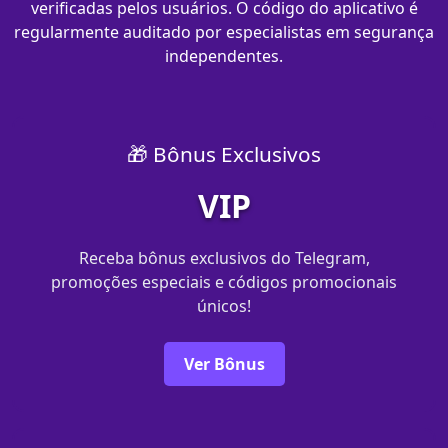
verificadas pelos usuários. O código do aplicativo é
regularmente auditado por especialistas em segurança
independentes.
🎁 Bônus Exclusivos
VIP
Receba bônus exclusivos do Telegram,
promoções especiais e códigos promocionais
únicos!
Ver Bônus