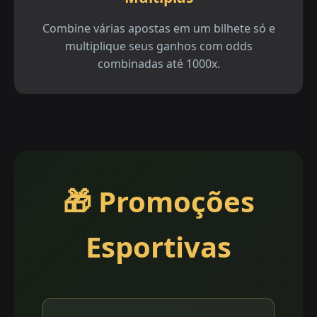
Combine várias apostas em um bilhete só e
multiplique seus ganhos com odds
combinadas até 1000x.
🎁 Promoções
Esportivas