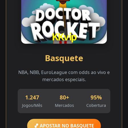
Basquete
NBA, NBB, EuroLeague com odds ao vivo e
mercados especiais.
1.247
80+
95%
Jogos/Mês
Mercados
Cobertura
🏀 APOSTAR NO BASQUETE