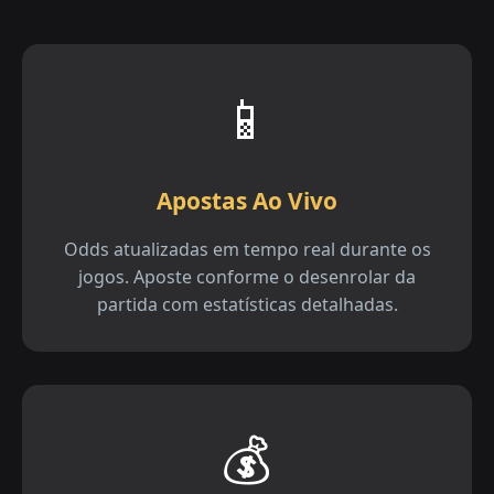
📱
Apostas Ao Vivo
Odds atualizadas em tempo real durante os
jogos. Aposte conforme o desenrolar da
partida com estatísticas detalhadas.
💰