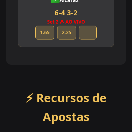
Alcaraz
🎾
6-4 3-2
Set 2 🎾 AO VIVO
1.65
2.25
-
⚡ Recursos de
Apostas