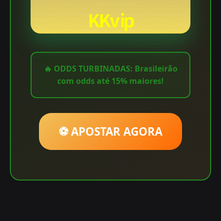
🔥
ODDS TURBINADAS:
Brasileirão
com odds até 15% maiores!
⚽ APOSTAR AGORA